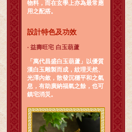
物料，而在玄學上亦為最常應
用之配搭。
設計特色及功效
‧ 益壽旺宅 白玉葫蘆
「萬代昌盛白玉葫蘆」以優質
漢白玉
雕製而成，紋理天然、
光澤內斂，散發沉穩平和之氣
息，有助廣納福氣之餘，也可
鎮宅消災。