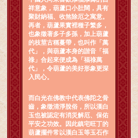
祥意象，葫蘆口小肚闊，具有
聚財納福、收煞除厄之寓意。
再者，葫蘆果實裡種子繁多，
也象徵著多子多孫，加上葫蘆
的枝莖古稱蔓帶，也叫作「萬
代」，與葫蘆本身的諧音「福
祿」合起來便成為「福祿萬
代」，令葫蘆的美好形象更深
入民心。
而白光在佛教中代表佛陀之骨
齒，象徵清淨脫俗，所以漢白
玉也被認定有消災解厄、保佑
平安之功效
。
因此鎮宅旺丁的
葫蘆擺件常以漢白玉等玉石作