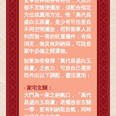
玄學吉祥物各有特性，大部分
都不宜隨便擺放，須配合指定
方位或應用方法。惟「萬代昌
盛白玉葫蘆」是少有可任意在
不同空間擺放，而對當事人百
利而無一害的旺運擺件；有病
消災，無災煞則納福，可說是
家中必備之開運物。
如要加倍發揮「萬代昌盛白玉
葫蘆」之效力，可按自己需要
而作出以下調配，靈活運用：
‧
家宅玄關：
大門為一家之納氣口，「萬代
昌盛白玉葫蘆」若擺放在玄關
一帶，更有利納取吉氣，同時