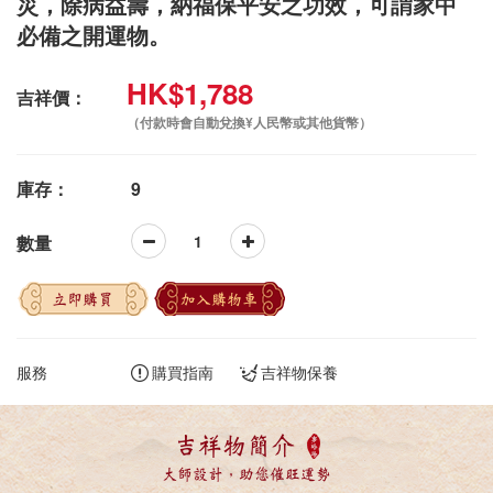
災，除病益壽，納福保平安之功效，可謂家中
必備之開運物。
HK$1,788
吉祥價：
（付款時會自動兌換¥人民幣或其他貨幣）
庫存：
9
數量
立即購買
加入購物車
服務
購買指南
吉祥物保養
吉祥物簡介
大師設計，助您催旺運勢