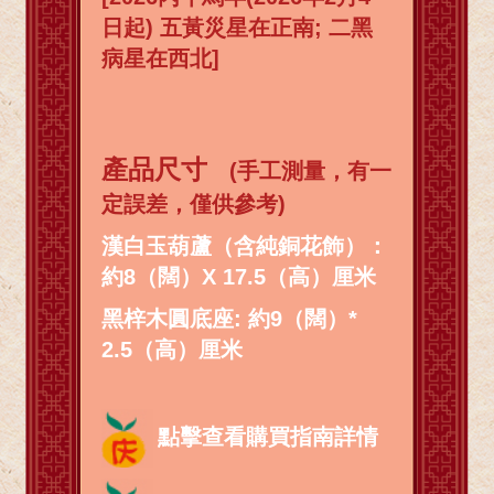
日起) 五黃災星在正南; 二黑
病星在西北]
產品尺寸
(手工測量，有一
定誤差，僅供參考)
漢白玉葫蘆（含純銅花飾）：
約8（闊）X 17.5（高）厘米
黑梓木圓底座: 約9（闊）*
2.5（高）厘米
點擊查看購買指南詳情