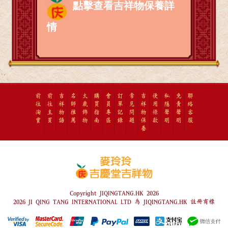
點擊查看吉祥物保養詳
情
前
前
吉
名
太
購
會
訂
常
吉
使
私
免
聯
往
往
祥
師
歲
買
員
單
見
祥
用
隱
責
絡
淘
主
物
推
飾
指
專
記
問
物
條
聲
聲
客
寶
頁
語
薦
物
南
區
錄
題
保
款
明
明
服
養
Copyright JIQINGTANG.HK 2026
2026 JI QING TANG INTERNATIONAL LTD 為 JIQINGTANG.HK 註冊商標