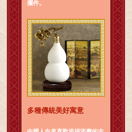
擺件。
多種傳統美好寓意
中國人向來喜歡添福添壽的吉