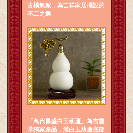
古樸氣派，為吉祥家居擺設的
不二之選。
「萬代昌盛白玉葫蘆」為吉慶
堂獨家產品，漢白玉葫蘆底部