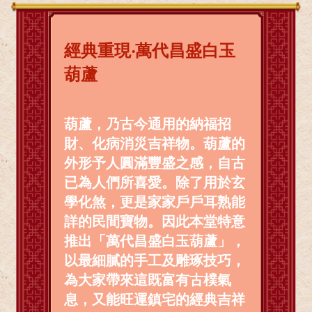
經典重現‧萬代昌盛白玉
葫蘆
葫蘆，乃古今通用的納福招
財、化病消災吉祥物。葫蘆的
外形予人圓滿豐盛之感，自古
已為人們所喜愛。除了用於玄
學化煞，更是家家戶戶耳熟能
詳的民間寶物。因此本堂特意
推出「萬代昌盛白玉葫蘆」，
以最細膩的手工及雕琢技巧，
為大家帶來這既富有古樸氣
息，又能旺運鎮宅的經典吉祥