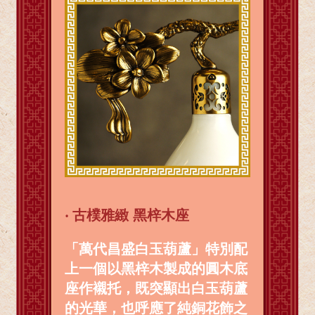
‧
古樸雅緻 黑梓木座
「萬代昌盛白玉葫蘆」特別配
上一個以黑梓木製成的圓木底
座作襯托，既突顯出白玉葫蘆
的光華，也呼應了純銅花飾之