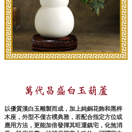
萬代昌盛白玉葫蘆
以優質漢白玉雕製而成，加上純銅花飾和黑梓
木座，外型不僅古樸典雅，若配合指定方位或
應用方法，更能加倍發揮其旺運鎮宅，化煞消