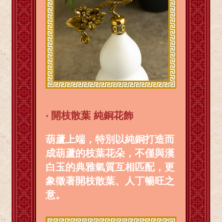
‧
開枝散葉 純銅花飾
葫蘆上端，特別以純銅打造而
成葫蘆的枝葉花朵，不僅與漢
白玉的典雅氣質互相匹配，更
象徵著開枝散葉、人丁暢旺之
意。