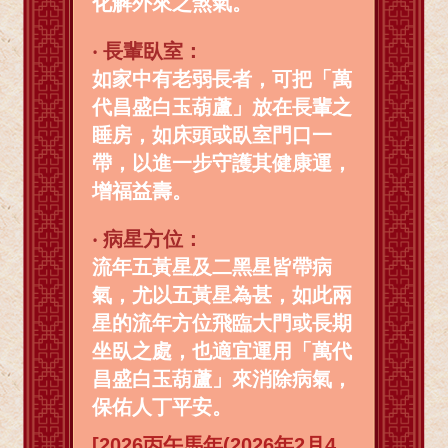
化解外來之煞氣。
‧
長輩臥室：
如家中有老弱長者，可把「萬
代昌盛白玉葫蘆」放在長輩之
睡房，如床頭或臥室門口一
帶，以進一步守護其健康運，
增福益壽。
‧
病星方位：
流年五黃星及二黑星皆帶病
氣，尤以五黃星為甚，如此兩
星的流年方位飛臨大門或長期
坐臥之處，也適宜運用「萬代
昌盛白玉葫蘆」來消除病氣，
保佑人丁平安
。
[2026丙午馬年(2026年2月4