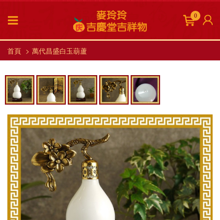
0
首頁
萬代昌盛白玉葫蘆