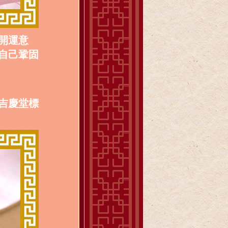
開運意
自己鞏固
吉慶堂標