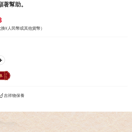
顯著幫助。
8
兌換¥人民幣或其他貨幣）
車
吉祥物保養