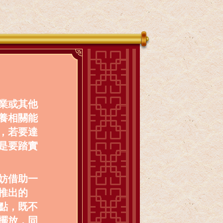
業或其他
養相關能
，若要達
是要踏實
妨借助一
推出的
點，既不
擺放，同