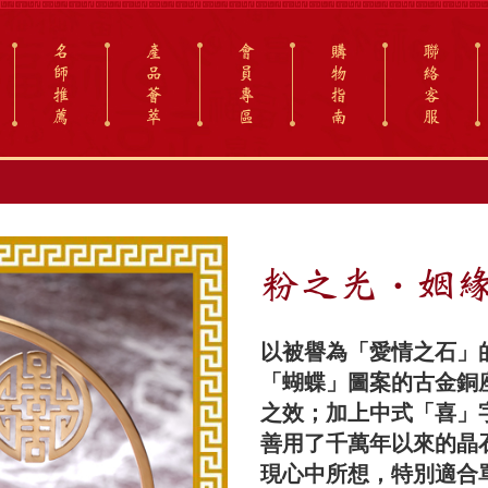
名
產
會
購
聯
師
品
員
物
絡
推
薈
專
指
客
薦
萃
區
南
服
粉之光・姻
以被譽為「愛情之石」
「蝴蝶」圖案的古金銅
之效；加上中式「喜」
善用了千萬年以來的晶
現心中所想，特別適合