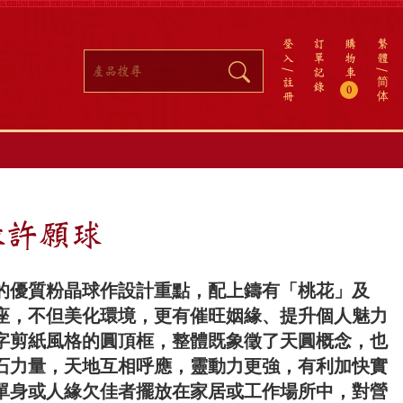
登
訂
購
繁
入
單
物
體
記
車
註
简
錄
0
冊
体
緣許願球
的優質粉晶球作設計重點，配上鑄有「桃花」及
座，不但美化環境，更有催旺姻緣、提升個人魅力
字剪紙風格的圓頂框，整體既象徵了天圓概念，也
石力量，天地互相呼應，靈動力更強，有利加快實
單身或人緣欠佳者擺放在家居或工作場所中，對營