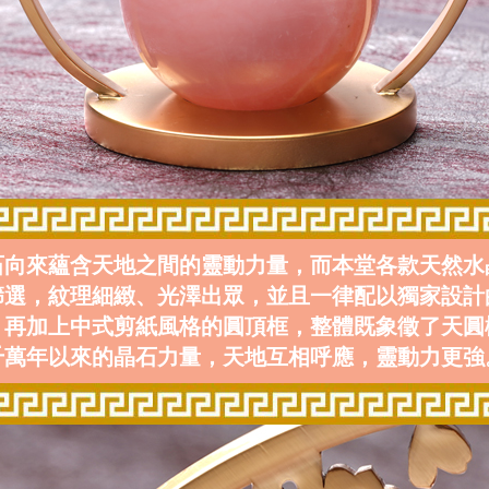
石向來蘊含天地之間的靈動力量，而本堂各款天然水
篩選，紋理細緻、光澤出眾，並且一律配以獨家設計
，再加上中式剪紙風格的圓頂框，整體既象徵了天圓
千萬年以來的晶石力量，天地互相呼應，靈動力更強