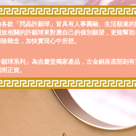
的各款「閃晶許願球」皆具有人事圓融、生活順遂的
擺放相關的許願球來對應自己的個別願望，更能幫助
清除雜念，加快實現心中所想。
許願球系列」為吉慶堂獨家產品，古金銅座底部刻有
認明正貨。