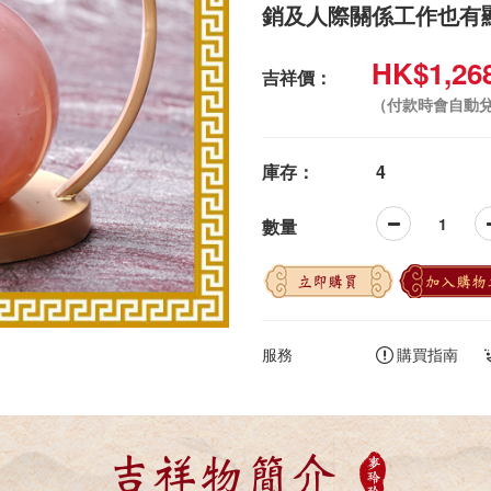
銷及人際關係工作也有
HK$1,26
吉祥價：
（付款時會自動
庫存：
4
數量
立即購買
加入購物
服務
購買指南
吉祥物簡介