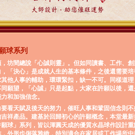
大師設計，助您催旺運勢
願球系列
願，坊間總說「心誠則靈」。但如同讀書、工作、創
向，「決心」是成就人生的基本條件，之後還需要培
求其他人事的輔助，環環緊扣，缺一不可。同樣道理
不同願望，「心誠」只是起點，大家在許願以後，還
能力和加強信念。
力要看天賦及後天的努力，催旺人事和鞏固信念則不
的吉祥產品。建基於回歸初心的許願概念，本堂最新
許願球」系列，皆以渾圓天成的優質水晶球作設計重
作，外形也俐落雅緻，特別適合在家居或工作場所中