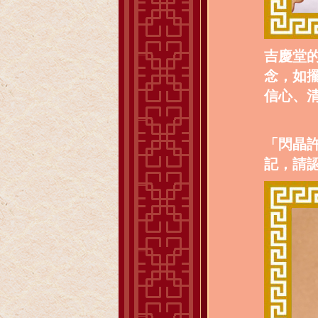
吉慶堂
念，如
信心、
「閃晶
記，請