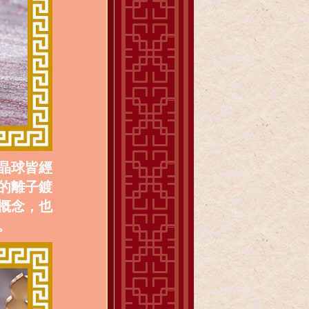
晶球皆經
的離子鍍
概念，也
。