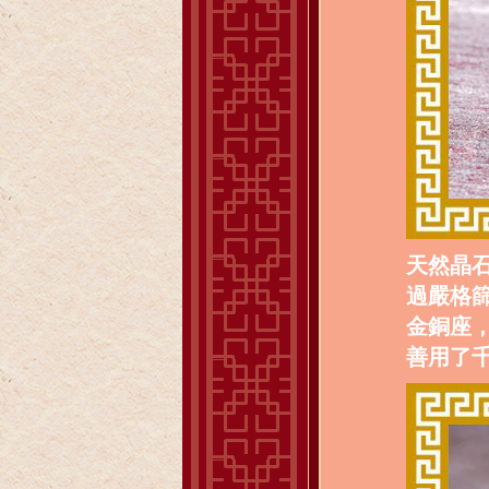
天然晶
過嚴格
金銅座
善用了