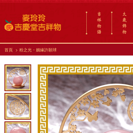
吉
太
祥
歲
物
飾
語
物
首頁
粉之光・姻緣許願球