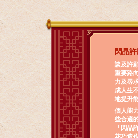
閃晶許
談及許
重要路
力及尋
成人生
地提升
個人能
些合適
「閃晶
花巧造