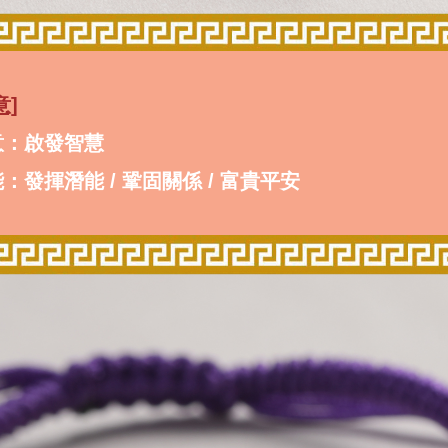
意]
意：啟發智慧
：發揮潛能 / 鞏固關係 / 富貴平安