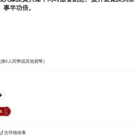
、事半功倍。
兌換¥人民幣或其他貨幣）
車
吉祥物保養