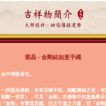
吉祥物簡介
大師設計，助您催旺運勢
紫晶 - 金剛結如意手繩
，金中精堅者也。
」一詞源自佛教，含有百鍊不耗、能斷萬物之意；有
，能斷一切苦」，可見「金剛」在佛教中的意義舉足
信「金剛」有擊退邪魔、扶正守道之力量，而「金剛