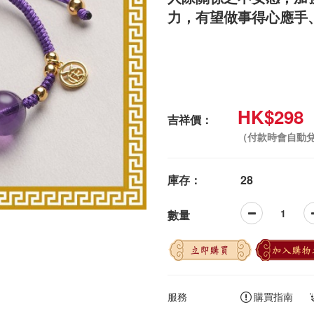
力，有望做事得心應手
HK$298
吉祥價：
（付款時會自動
庫存：
28
數量
立即購買
加入購物
服務
購買指南