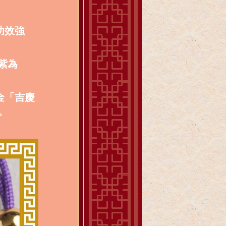
功效強
紫為
金「吉慶
。