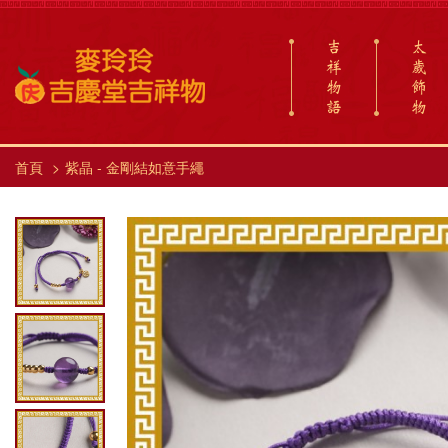
吉
太
祥
歲
物
飾
語
物
首頁
紫晶 - 金剛結如意手繩