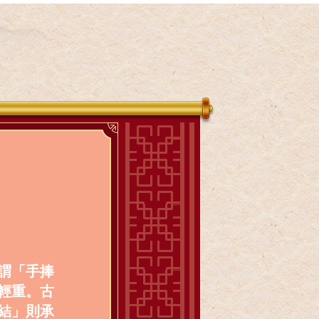
謂「手捧
輕重。古
結」則承