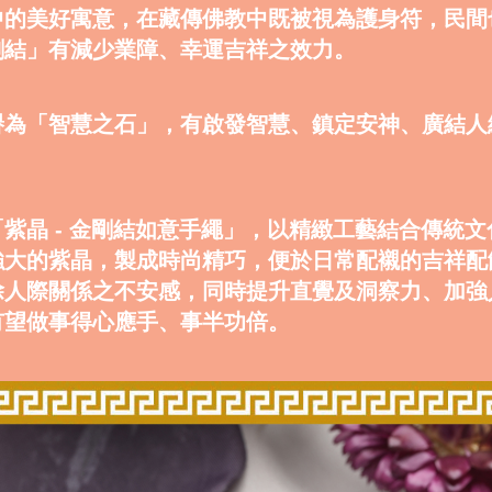
中的美好寓意，在藏傳佛教中既被視為護身符，民間
剛結」有減少業障、幸運吉祥之效力。
譽為「智慧之石」，有啟發智慧、鎮定安神、廣結人
紫晶 - 金剛結如意手繩」，以精緻工藝結合傳統
強大的紫晶，製成時尚精巧，便於日常配襯的吉祥配
除人際關係之不安感，同時提升直覺及洞察力、加強
有望做事得心應手、事半功倍。