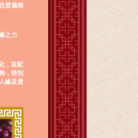
也普遍相
緣之力
文化，並配
飾，特別
人緣及貴