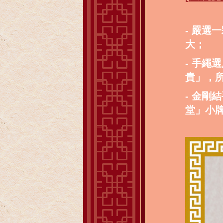
- 嚴
大；
- 手繩
貴」，
- 金
堂」小