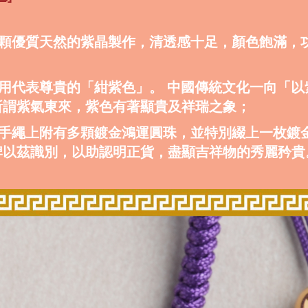
選一顆優質天然的紫晶製作，清透感十足，顏色飽滿，
選用代表尊貴的「紺紫色」。 中國傳統文化一向「以
所謂紫氣東來，紫色有著顯貴及祥瑞之象；
剛結手繩上附有多顆鍍金鴻運圓珠，並特別綴上一枚鍍
牌以茲識別，以助認明正貨，盡顯吉祥物的秀麗矜貴