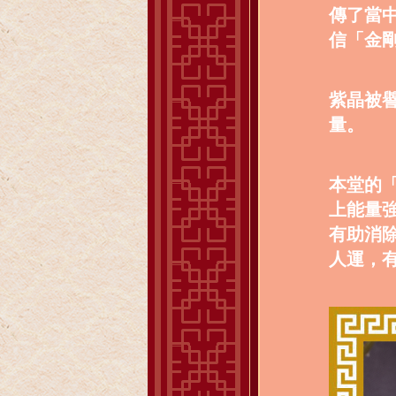
傳了當
信「金
紫晶被
量。
本堂的「
上能量
有助消
人運，