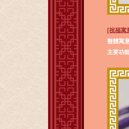
[祝福寓
整體寓
主要功能