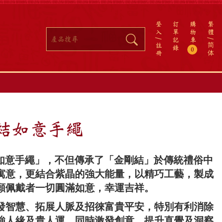
登
訂
購
繁
入
單
物
體
記
車
註
简
錄
0
冊
体
剛結如意手繩
結如意手繩」，不但傳承了「金剛結」於傳統禮俗中
寓意，更結合紫晶的強大能量，以精巧工藝，製成
願佩戴者一切圓滿如意，幸運吉祥。
發智慧、拓展人脈及招徠富貴平安，特別有利消除
強人緣及貴人運，同時激發創意、提升直覺及洞察