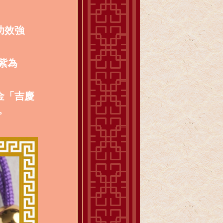
功效強
紫為
金「吉慶
。