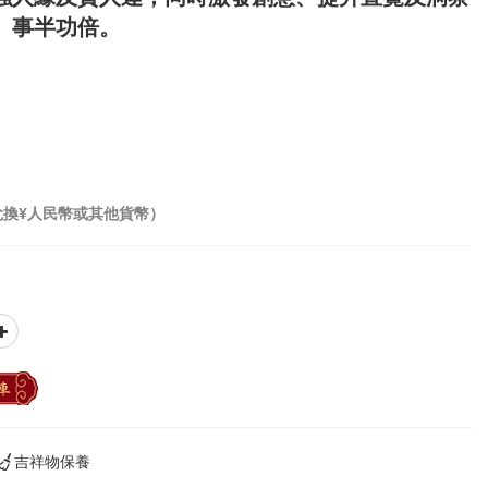
、事半功倍。
兌換¥人民幣或其他貨幣）
車
吉祥物保養