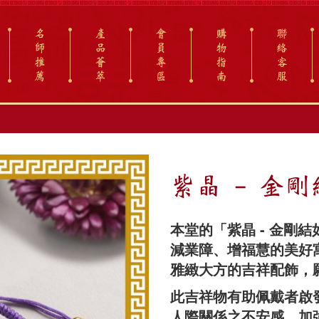
名
產
會
購
聯
師
品
員
物
絡
推
薈
專
指
客
薦
萃
區
南
服
紫晶 - 金
本堂的「紫晶 - 金剛
減業障、增福慧的美好
雅緻大方的吉祥配飾，
此吉祥物有助佩戴者啟
人際關係之不安感，加