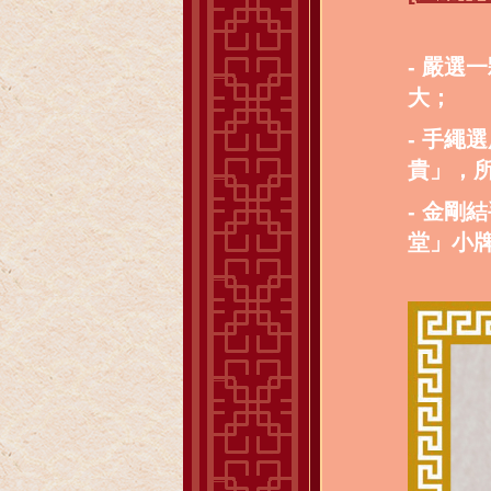
- 嚴
大；
- 手繩
貴」，
- 金
堂」小