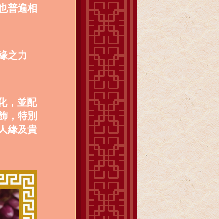
也普遍相
緣之力
文化，並配
飾，特別
人緣及貴