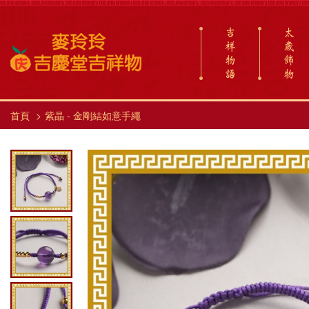
吉
太
祥
歲
物
飾
語
物
首頁
紫晶 - 金剛結如意手繩