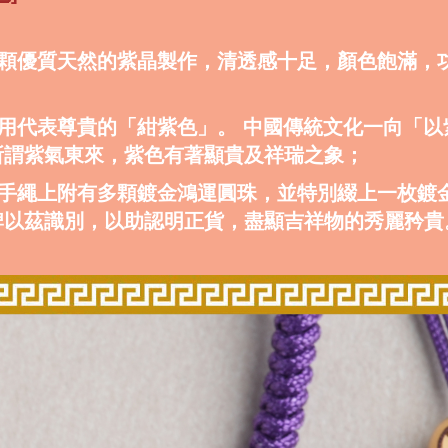
選一顆優質天然的紫晶製作，清透感十足，顏色飽滿，
選用代表尊貴的「紺紫色」。 中國傳統文化一向「以
所謂紫氣東來，紫色有著顯貴及祥瑞之象；
剛結手繩上附有多顆鍍金鴻運圓珠，並特別綴上一枚鍍
牌以茲識別，以助認明正貨，盡顯吉祥物的秀麗矜貴