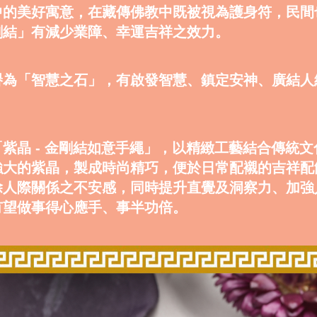
中的美好寓意，在藏傳佛教中既被視為護身符，民間
剛結」有減少業障、幸運吉祥之效力。
譽為「智慧之石」，有啟發智慧、鎮定安神、廣結人
紫晶 - 金剛結如意手繩」，以精緻工藝結合傳統
強大的紫晶，製成時尚精巧，便於日常配襯的吉祥配
除人際關係之不安感，同時提升直覺及洞察力、加強
有望做事得心應手、事半功倍。