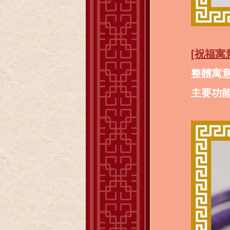
[祝福寓
整體寓
主要功能