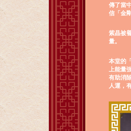
傳了當
信「金
紫晶被
量。
本堂的「
上能量
有助消
人運，