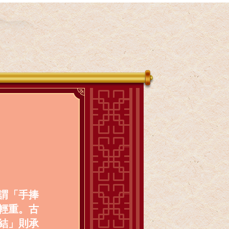
謂「手捧
輕重。古
結」則承