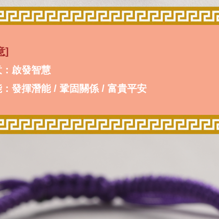
意]
意：啟發智慧
：發揮潛能 / 鞏固關係 / 富貴平安