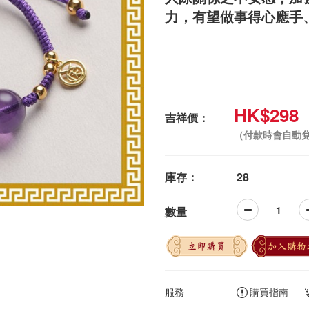
力，有望做事得心應手
HK$298
吉祥價：
（付款時會自動
庫存：
28
數量
立即購買
加入購物
服務
購買指南