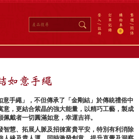
登
訂
購
繁
入
單
物
體
記
車
註
简
錄
0
冊
体
剛結如意手繩
結如意手繩」，不但傳承了「金剛結」於傳統禮俗中
寓意，更結合紫晶的強大能量，以精巧工藝，製成
願佩戴者一切圓滿如意，幸運吉祥。
發智慧、拓展人脈及招徠富貴平安，特別有利消除
強人緣及貴人運，同時激發創意、提升直覺及洞察