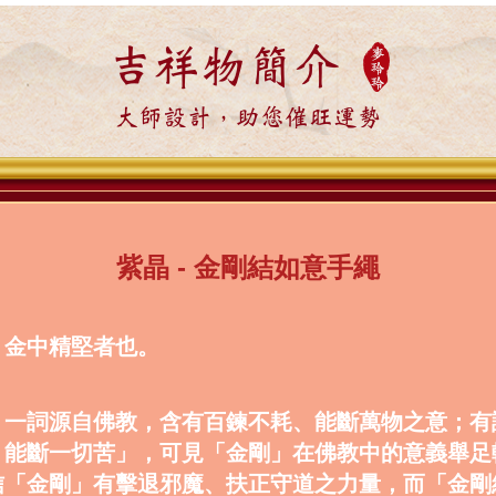
吉祥物簡介
大師設計，助您催旺運勢
紫晶 - 金剛結如意手繩
，金中精堅者也。
」一詞源自佛教，含有百鍊不耗、能斷萬物之意；有
，能斷一切苦」，可見「金剛」在佛教中的意義舉足
信「金剛」有擊退邪魔、扶正守道之力量，而「金剛