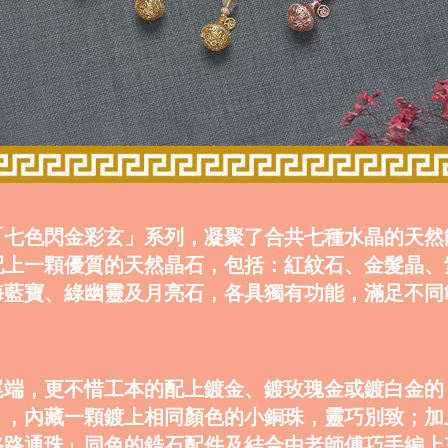
「七色
閃金
彩玄」系列，凝聚了合共七種水晶的天然
配上一顆優質的天然晶石，包括：紅紋石、金髮晶、
海藍寶、綠幽靈及月亮石，各具獨有功能，滿足不同
。
尾端，更不惜工本的配上鍍金、鍍玫瑰金或鍍白金的
」，內藏一顆鍍上相同顏色的小銅珠，靈巧別致；加
路路通珠」同色的鋯石配件及結合由老師傅巧手編上