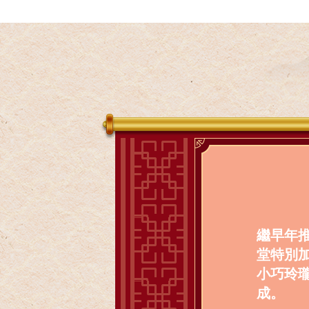
繼早年推
堂特別
小巧玲
成。