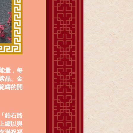
能量，每
紫晶、金
範疇的開
「鋯石路
上綴以與
充滿祝福