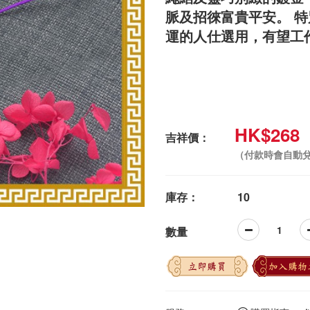
脈及招徠富貴平安。 
運的人仕選用，有望工
HK$268
吉祥價：
（付款時會自動
庫存：
10
數量
立即購買
加入購物