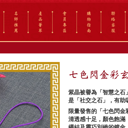
名
產
會
購
聯
師
品
員
物
絡
推
薈
專
指
客
薦
萃
區
南
服
七色閃金彩玄
紫晶被譽為「智慧之石
是「社交之石」，有助
限量發售的「七色
閃金
清透感十足，顏色飽滿
繩結及靈巧別緻的鍍金