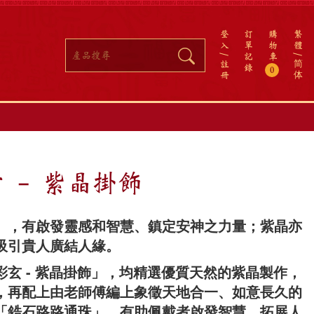
登
訂
購
繁
入
單
物
體
記
車
註
简
錄
0
冊
体
 - 紫晶掛飾
」，有啟發靈感和智慧、鎮定安神之力量；紫晶亦
吸引貴人廣結人緣。
彩玄 - 紫晶掛飾」，均精選優質天然的紫晶製作，
，再配上由老師傅編上象徵天地合一、如意長久的
「鋯石路路通珠」，有助佩戴者啟發智慧、拓展人