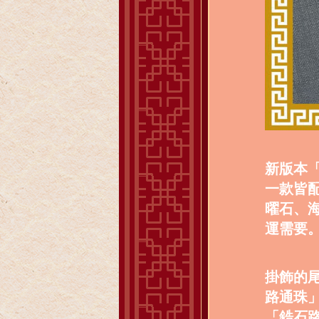
新版本
一款皆
曜石、
運需要
掛飾的
路通珠
「鋯石