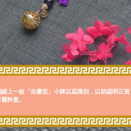
別綴上一枚「吉慶堂」小牌以茲識別，以助認明正貨
秀麗矜貴。