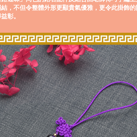
繩結，不但令整體外形更顯貴氣優雅，更令此掛飾的
得益彰。