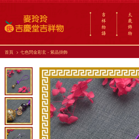
吉
太
祥
歲
物
飾
語
物
首頁
七色閃金彩玄 - 紫晶掛飾