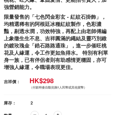
強營銷能力。
限量發售的「七色閃金彩玄 - 紅紋石掛飾」，
均精選稀有的阿根廷冰種紅紋製作，色彩濃
豔，剔透水潤，功效特強，再配上由老師傅編
上象徵生生不息、吉祥圓滿的繩結及靈巧別緻
的鍍玫瑰金「鋯石路路通珠」，進一步催旺桃
花及人緣運，令工作更如魚得水。 特別有利單
身一族，已有伴侶者則有助感情更穩固，亦可
增強人緣運，令職場表現更佳。
HK$298
吉祥價：
（付款時會自動兌換¥人民幣或其他貨幣）
庫存：
2