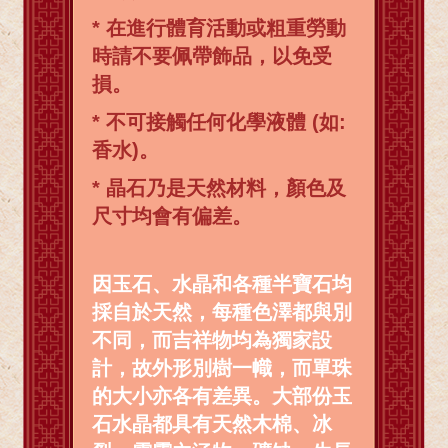
* 在進行體育活動或粗重勞動
時請不要佩帶飾品，以免受
損。
* 不可接觸任何化學液體 (如:
香水)。
* 晶石乃是天然材料，顏色及
尺寸均會有偏差。
因玉石、水晶和各種半寶石均
採自於天然，每種色澤都與別
不同，而吉祥物均為獨家設
計，故外形別樹一幟，而單珠
的大小亦各有差異。大部份玉
石水晶都具有天然木棉、冰