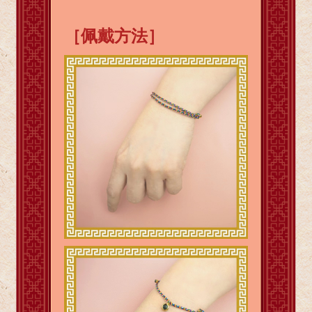
［佩戴方法］