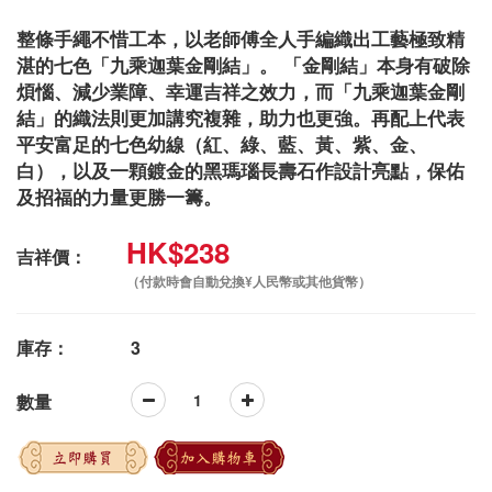
整條手繩不惜工本，以老師傅全人手編織出工藝極致精
湛的七色「九乘迦葉金剛結」。 「金剛結」本身有破除
煩惱、減少業障、幸運吉祥之效力，而「九乘迦葉金剛
結」的織法則更加講究複雜，助力也更強。再配上代表
平安富足的七色幼線（紅、綠、藍、黃、紫、金、
白），以及一顆鍍金的黑瑪瑙長壽石作設計亮點，保佑
及招福的力量更勝一籌。
HK$238
吉祥價：
（付款時會自動兌換¥人民幣或其他貨幣）
庫存：
3
數量
立即購買
加入購物車