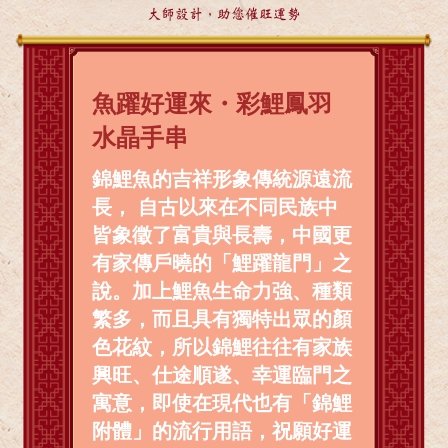
大師設計，助您催旺運勢
魚躍好運來・彩鯉鳳羽
水晶手串
錦鯉魚的吉祥形象傳統源遠流
長， 自古以來在不同民族中
皆象徵了富貴與長壽，中國更
有家傳戶曉的「鯉躍龍門」之
說。加上鯉魚生命力強、種類
繁多，而且具有獨特出眾的顏
色花紋，所以錦鯉往往有家族
興旺、仕途順遂、幸運臨門之
寓意，即使在現代也有「錦鯉
附體」的流行用語，祝願好運