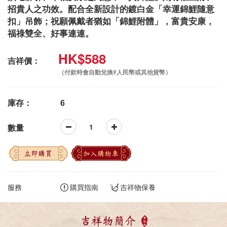
招貴人之功效。配合全新設計的鍍白金「幸運錦鯉隨意
扣」吊飾；祝願佩戴者猶如「錦鯉附體」，富貴安康，
福祿雙全、好事連連。
HK$588
吉祥價：
（付款時會自動兌換¥人民幣或其他貨幣）
庫存：
6
數量
立即購買
加入購物車
服務
購買指南
吉祥物保養
吉祥物簡介