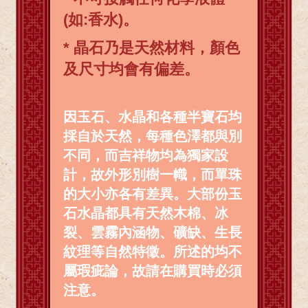
(如:香水)。
* 晶石乃是天然材料，顏色
及尺寸均會有偏差。
因玉石、水晶和各種半寶石均
採自於天然，每種色澤都與別
不同，而吉祥物均為獨家設
計，故外形別樹一幟，而單珠
的大小亦各有差異。大部份玉
石水晶都具有天然木棉、冰
裂、雲霧內涵物、礦缺、生長
紋理等自然特徵。所述的均不
屬瑕疵論，故請在購買時必須
注意。