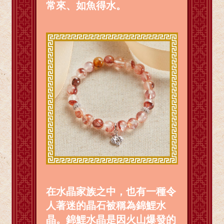
常來、如魚得水。
在水晶家族之中，也有一種令
人著迷的晶石被稱為錦鯉水
晶。錦鯉水晶是因火山爆發的