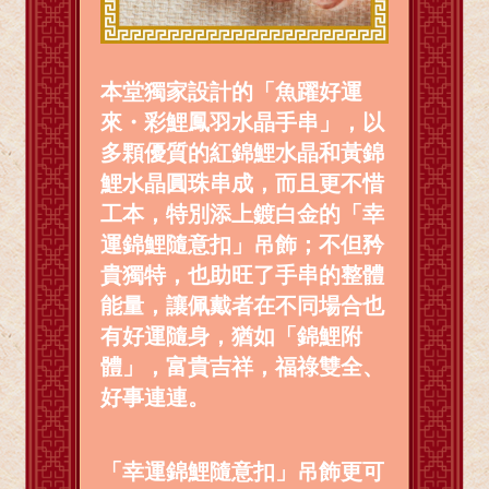
本堂獨家設計的「魚躍好運
來・彩鯉鳳羽水晶手串」，以
多顆優質的紅錦鯉水晶和黃錦
鯉水晶圓珠串成，而且更不惜
工本，特別添上鍍白金的「幸
運錦鯉隨意扣」吊飾；不但矜
貴獨特，也助旺了手串的整體
能量，讓佩戴者在不同場合也
有好運隨身，猶如「錦鯉附
體」，富貴吉祥，福祿雙全、
好事連連。
「幸運錦鯉隨意扣」吊飾更可