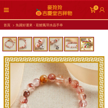
0
首頁
魚躍好運來・彩鯉鳳羽水晶手串