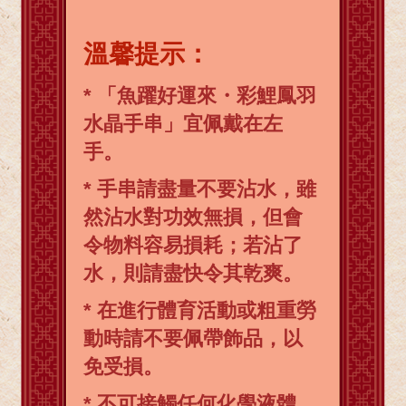
溫馨提示：
* 「魚躍好運來・彩鯉鳳羽
水晶手串」宜佩戴在左
手。
* 手串請盡量不要沾水，雖
然沾水對功效無損，但會
令物料容易損耗；若沾了
水，則請盡快令其乾爽。
* 在進行體育活動或粗重勞
動時請不要佩帶飾品，以
免受損。
* 不可接觸任何化學液體