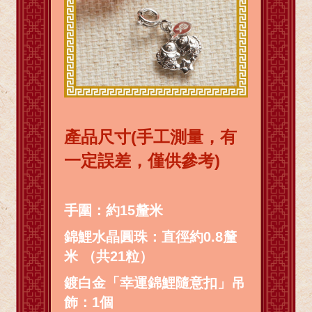
產品尺寸(手工測量，有
一定誤差，僅供參考)
手圍：約15釐米
錦鯉水晶圓珠：直徑約0.8釐
米 （共21粒）
鍍白金「幸運錦鯉隨意扣」吊
飾：1個