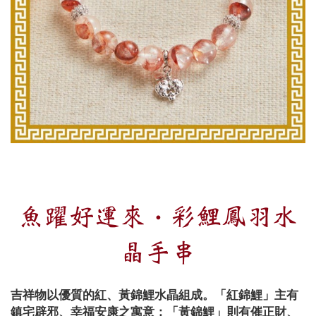
魚躍好運來・彩鯉鳳羽水
晶手串
吉祥物以優質的紅、黃錦鯉水晶組成。「紅錦鯉」主有
鎮宅辟邪、幸福安康之寓意；「黃錦鯉」則有催正財、