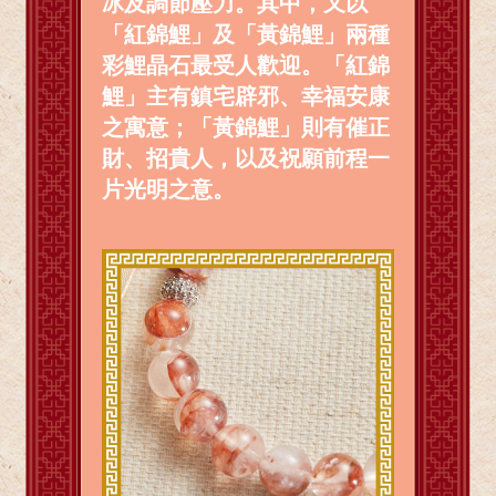
冰及調節壓力。其中，又以
「紅錦鯉」及「黃錦鯉」兩種
彩鯉晶石最受人歡迎。「紅錦
鯉」主有鎮宅辟邪、幸福安康
之寓意；「黃錦鯉」則有催正
財、招貴人，以及祝願前程一
片光明之意。