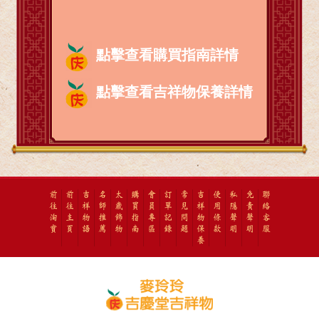
點擊查看購買指南詳情
點擊查看吉祥物保養詳情
前
前
吉
名
太
購
會
訂
常
吉
使
私
免
聯
往
往
祥
師
歲
買
員
單
見
祥
用
隱
責
絡
淘
主
物
推
飾
指
專
記
問
物
條
聲
聲
客
寶
頁
語
薦
物
南
區
錄
題
保
款
明
明
服
養