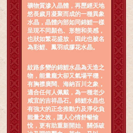
礦物質滲入晶體，再歷經天地
悠長歲月凝聚而成的一種異象
水晶，晶體內部如同錦鯉一樣
呈現不同顏色、形態和美感，
也狀如繁花盛放，因此也被名
為彩鯉、鳳羽或膠花水晶。
紋路多變的錦鯉水晶為天造之
物，能量龐大卻又氣場平穩，
有胸襟廣闊、海納百川之象，
適合任何人佩戴，為一種老少
咸宜的吉祥晶石。錦鯉水晶也
有強大的正念推動力及淨化負
能量之效，讓人心情舒暢愉
悅，更有助重新開始、關係破