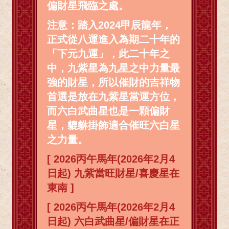
偏財星飛臨之處。
注意：踏入2024甲辰龍年，
正式從八運進入為期二十年的
「下元九運」，此二十年之
中，九紫星為九星之中力量最
強的財星，所以催財的吉祥物
首選是放在九紫星當運方位，
而六白武曲星也是一顆偏財
星，貔貅掛飾適合催旺六白星
之力量。
[ 2026丙午馬年(2026年2月4
日起) 九紫當旺財星/喜慶星在
東南 ]
[ 2026丙午馬年(2026年2月4
日起) 六白武曲星/偏財星在正