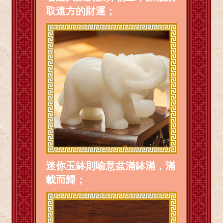
取遠方的財運；
迷你玉缽則喻意盆滿缽滿，滿
載而歸；