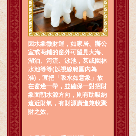
因水象徵財運，如家居、辦公
室或商鋪的窗外可望見大海、
湖泊、河流、泳池，甚或園林
水池等等(以視線範圍內為
准)，宜把「吸水如意象」放
在窗邊一帶，並確保一對招財
象面朝水源方向，則有助吸納
遠近財氣，有財源廣進兼收聚
財之效。