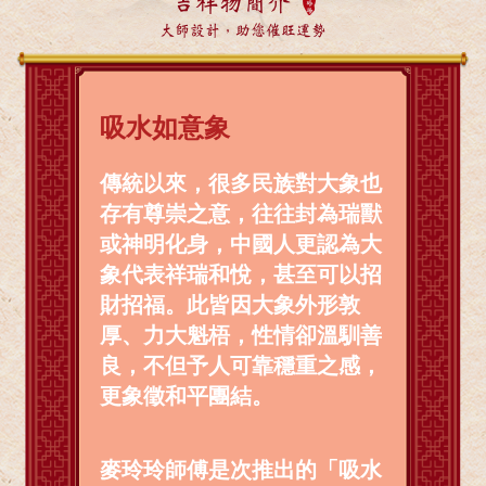
吉祥物簡介
大師設計，助您催旺運勢
吸水如意象
傳統以來，很多民族對大象也
存有尊崇之意，往往封為瑞獸
或神明化身，中國人更認為大
象代表祥瑞和悅，甚至可以招
財招福。此皆因大象外形敦
厚、力大魁梧，性情卻溫馴善
良，不但予人可靠穩重之感，
更象徵和平團結。
麥玲玲師傅是次推出的「吸水