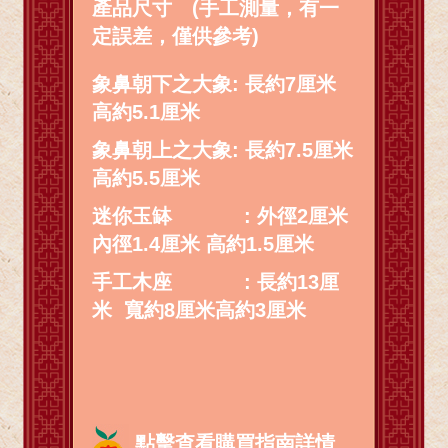
產品尺寸
(手工測量，有一
定誤差，僅供參考)
象鼻朝下之大象: 長約7厘米
高約5.1厘米
象鼻朝上之大象: 長約7.5厘米
高約5.5厘米
迷你玉缽 : 外徑2厘米
內徑1.4厘米 高約1.5厘米
手工木座 : 長約13厘
米 寬約8厘米高約3厘米
點擊查看購買指南詳情