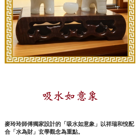
吸水如意象
麥玲玲師傅獨家設計的「吸水如意象」以祥瑞和悅配
合「水為財」玄學觀念為重點。