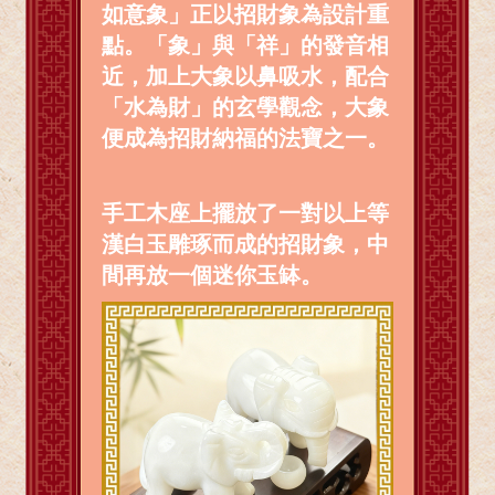
如意象」正以招財象為設計重
點。「象」與「祥」的發音相
近，加上大象以鼻吸水，配合
「水為財」的玄學觀念，大象
便成為招財納福的法寶之一。
手工木座上擺放了一對以上等
漢白玉雕琢而成的招財象，中
間再放一個迷你玉缽。