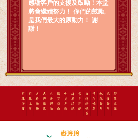
感謝客戶的支援及鼓勵！本堂
將會繼續努力！ 你們的鼓勵,
是我們最大的原動力！ 謝
謝！
前
前
吉
名
太
購
會
訂
常
吉
使
私
免
聯
往
往
祥
師
歲
買
員
單
見
祥
用
隱
責
絡
淘
主
物
推
飾
指
專
記
問
物
條
聲
聲
客
寶
頁
語
薦
物
南
區
錄
題
保
款
明
明
服
養