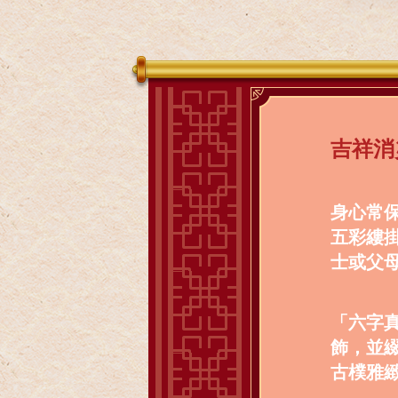
吉祥消
身心常
五彩縷
士或父
「六字
飾，並
古樸雅