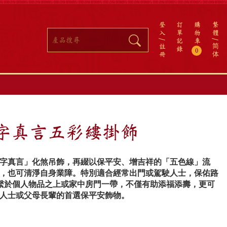
登
訂
購
繁
入
單
物
體
記
車
註
简
錄
0
冊
体
字真言五彩縷掛飾
字真言」化煞吊飾，再綴以保平安、增吉祥的「五色線」流
，也可清淨自身業障。特別適合經常出門或駕駛人士，保佑路
輩繫於個人物品之上或家中房門一帶，不僅有助添福添壽，更可
人士或父母長輩的首選保平安飾物。