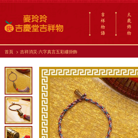
吉
太
祥
歲
物
飾
語
物
首頁
吉祥消災‧六字真言五彩縷掛飾