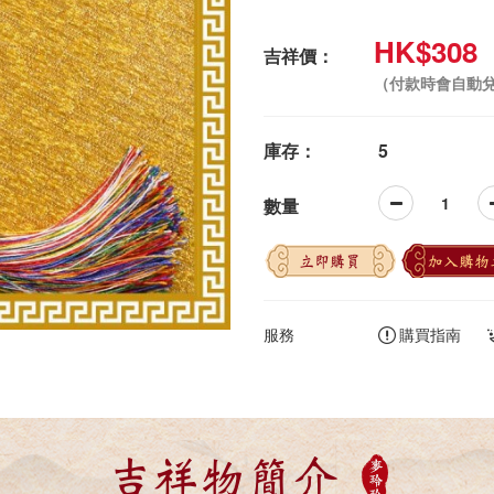
HK$308
吉祥價：
（付款時會自動
庫存：
5
數量
立即購買
加入購物
服務
購買指南
吉祥物簡介