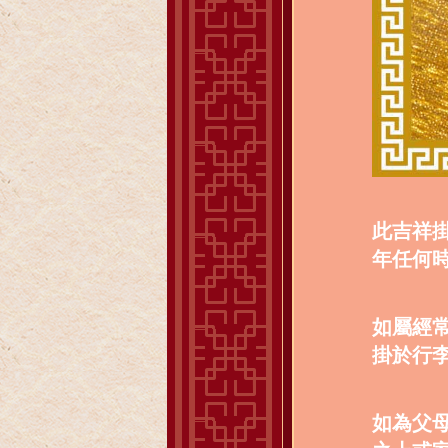
此吉祥
年任何
如屬經
掛於行
如為父