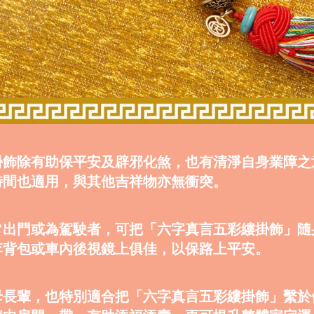
掛飾除有助保平安及辟邪化煞，也有清淨自身業障之
時間也適用，與其他吉祥物亦無衝突。
常出門或為駕駛者，可把「六字真言五彩縷掛飾」隨
李背包或車內後視鏡上俱佳，以保路上平安。
母長輩，也特別適合把「六字真言五彩縷掛飾」繫於