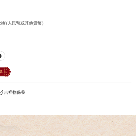
兌換¥人民幣或其他貨幣）
車
吉祥物保養