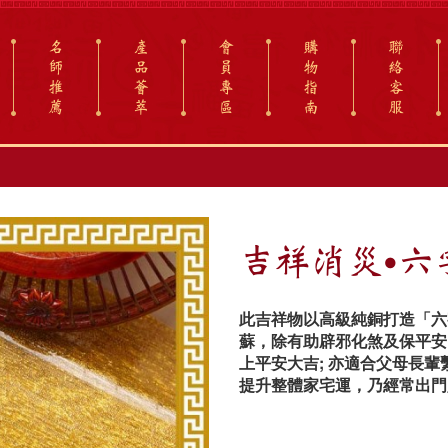
名
產
會
購
聯
師
品
員
物
絡
推
薈
專
指
客
薦
萃
區
南
服
吉祥消災‧六
此吉祥物以高級純銅打造「六
蘇，除有助辟邪化煞及保平安
上平安大吉; 亦適合父母長
提升整體家宅運，乃經常出門