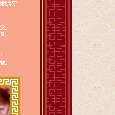
佛隨身守
平安。
文昌。
緣。
進寶。