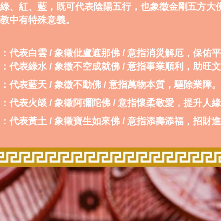
綠、紅、藍，既可代表陰陽五行，也象徵金剛五方大
教中有特殊意義。
：代表白雲 / 象徵仳盧遮那佛 / 意指消災解厄，保佑
：代表綠水 / 象徵不空成就佛 / 意指事業順利，助旺
：代表藍天 / 象徵不動佛 / 意指萬物本質，驅除業障。
：代表火燄 / 象徵阿彌陀佛 / 意指懷柔敬愛，提升人
：代表黃土 / 象徵寶生如來佛 / 意指添壽添福，招財