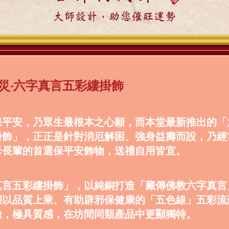
大師設計，助您催旺運勢
災‧六字真言五彩縷掛飾
保平安，乃眾生最根本之心願，而本堂最新推出的「
掛飾」，正正是針對消厄解困、強身益壽而設，乃經
母長輩的首選保平安飾物，送禮自用皆宜。
真言五彩縷掛飾」，以純銅打造「藏傳佛教六字真言
綴以品質上乘、有助辟邪保健康的「五色線」五彩流
緻，極具質感，在坊間同類產品中更顯獨特。