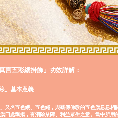
真言五彩縷掛飾」功效詳解：
色線」基本意義
」又名五色縷、五色繩，與藏傳佛教的五色旗息息相
旗四處飄揚，有消除業障、利益眾生之意。當中所用