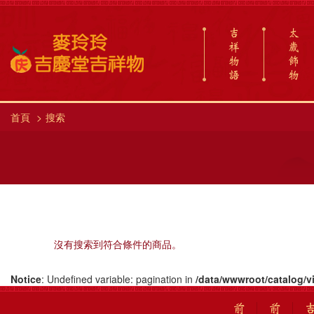
吉
太
祥
歲
物
飾
語
物
首頁
搜索
沒有搜索到符合條件的商品。
Notice
: Undefined variable: pagination in
/data/wwwroot/catalog/v
前
前