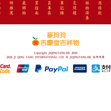
祥
師
歲
買
員
單
見
祥
用
物
推
飾
指
專
記
問
物
條
語
薦
物
南
區
錄
題
保
款
養
Copyright JIQINGTANG.HK 2026
2026 JI QING TANG INTERNATIONAL LTD 為 JIQINGTANG.HK 註冊商標