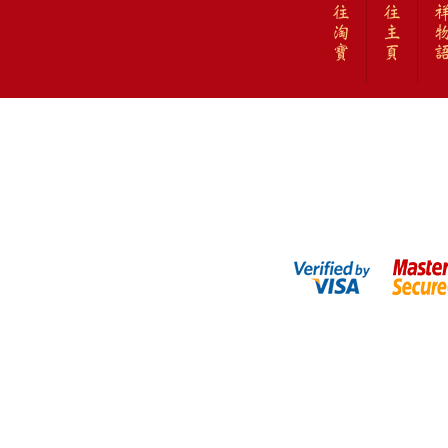
往
往
淘
主
寶
頁