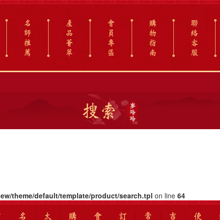
名
產
會
購
聯
師
品
員
物
絡
推
薈
專
指
客
薦
萃
區
南
服
搜索
iew/theme/default/template/product/search.tpl
on line
64
吉
名
太
購
會
訂
常
吉
使