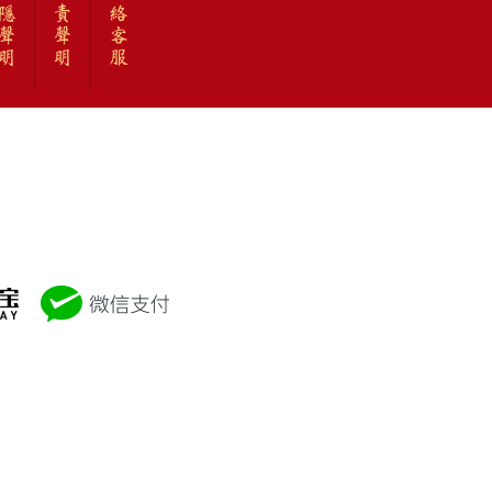
隱
責
絡
聲
聲
客
明
明
服