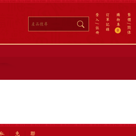
登
訂
購
繁
入
單
物
體
記
車
註
简
錄
0
冊
体
私
免
聯