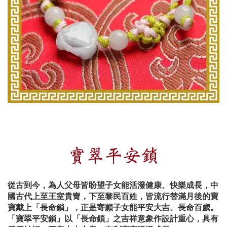
寶翠平安鎖
從古到今，為人父母皆盼望子女能活潑健康、快樂成長，中
國古代上至王室貴冑，下至黎民百姓，皆流行替滿月後的寶
寶戴上「長命鎖」，正是寄願子女能平安大吉、長命百歲。
「寶翠平安鎖」以「長命鎖」之吉祥意象作設計重心，具有