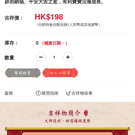
辟邪納福、平安大吉之意，有利寶寶活潑成長。
HK$198
吉祥價：
（付款時會自動兌換¥人民幣或其他貨幣）
庫存：
0
（補貨日期：）
數量
暫時缺貨
加入心願單
服務
購買指南
吉祥物保養
吉祥物簡介
大師設計，助您催旺運勢