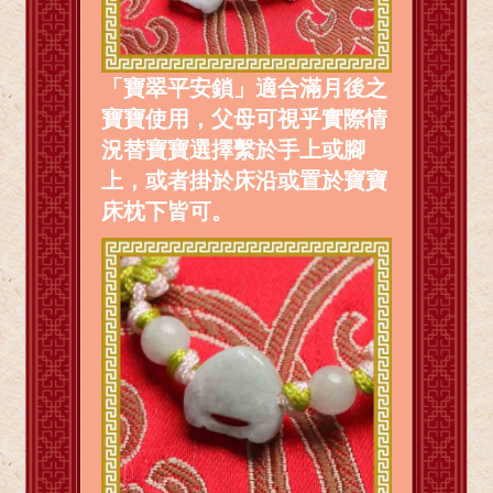
「寶翠平安鎖」適合滿月後之
寶寶使用，父母可視乎實際情
況替寶寶選擇繫於手上或腳
上，或者掛於床沿或置於寶寶
床枕下皆可。