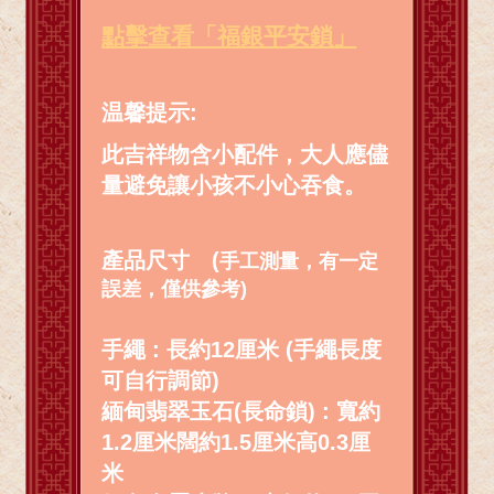
點擊查看「福銀平安鎖」
温馨提示:
此吉祥物含小配件，大人應儘
量避免讓小孩不小心吞食。
產品尺寸
(
手工測量，有一定
誤差，僅供參考)
手繩 : 長約12厘米 (手繩長度
可自行調節)
緬甸翡翠玉石(長命鎖)
: 寬約
1.2厘米闊約1.5厘米高0.3厘
米