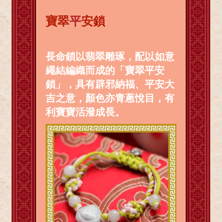
寶翠
平
安鎖
長命鎖以翡翠雕琢，配以如意
繩結編織而成的「寶翠平安
鎖」，具有辟邪納福、平安大
吉之意，顏色亦青蔥悅目，有
利寶寶活潑成長。